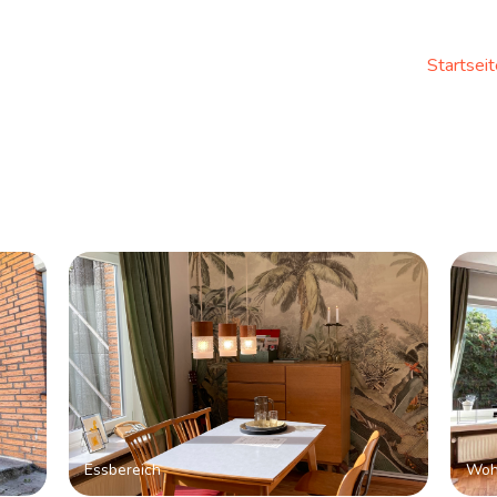
Startsei
Essbereich
Woh